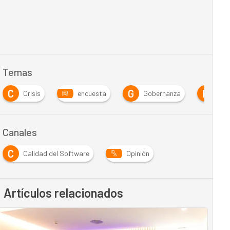
Temas
C
G
R
Crisis
encuesta
Gobernanza
Ran
Canales
C
Calidad del Software
Opinión
Artículos relacionados