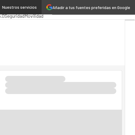
Nuestros servicios
Añadir a tus fuentes preferidas en Google
stración Pública
MarTech
4.0
Seguridad
Movilidad