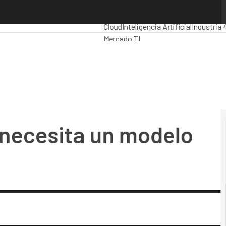
ecesita un modelo operativo
Premios Computing
Analytics
Admini
Cloud
Inteligencia Artificial
Industria 
Mercado TI
l necesita un modelo