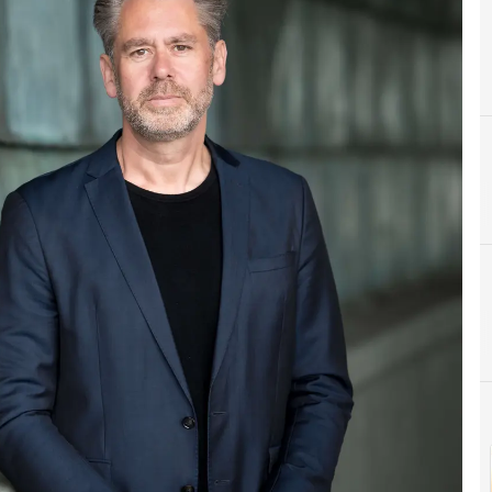
C
Costes