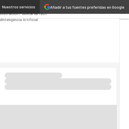
Nuestros servicios
Añadir a tus fuentes preferidas en Google
mios Computing
Analytics
nistración Pública
MarTech
d
Inteligencia Artificial
stria 4.0
Seguridad
Movilidad
ado TI