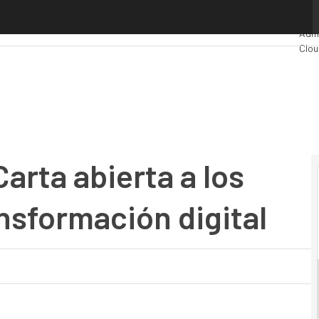
rta abierta a los responsables de transformación digital
Pre
Admi
Clou
Indu
Merc
Carta abierta a los
nsformación digital