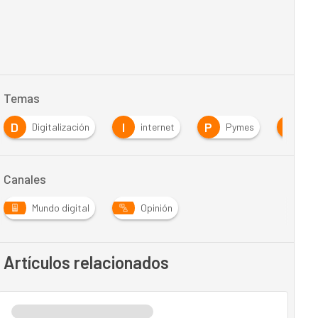
Temas
D
I
P
T
Digitalización
internet
Pymes
Te
Canales
Mundo digital
Opinión
Artículos relacionados