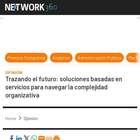
Trazando el futuro: soluciones bas
Premios Computing
Analytics
Administración Pública
MarTe
OPINIÓN
Trazando el futuro: soluciones basadas en
servicios para navegar la complejidad
organizativa
Home
Opinión