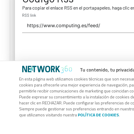
Para copiar el enlace RSS en el portapapeles, haga clic e
RSS link
Tu contenido, tu privacid
Código Rss
En esta página web utilizamos cookies técnicas que son necesari
Para copiar el enlace RSS en el portapapeles, haga clic e
cookies para ofrecerle una mejor experiencia de navegación, para
permitirle recibir comunicaciones de marketing que coincidan c
RSS link
Puede expresar su consentimiento a la instalación de cookies d
hacer clic en RECHAZAR. Puede configurar las preferencias de 
Siempre puede gestionar sus preferencias entrando en nuestr
que utilizamos visitando nuestra
POLÍTICA DE COOKIES
.