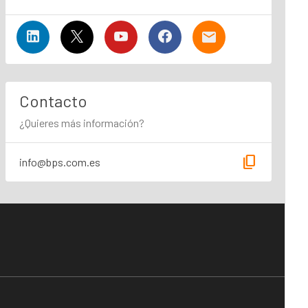
Contacto
¿Quieres más información?
content_copy
info@bps.com.es