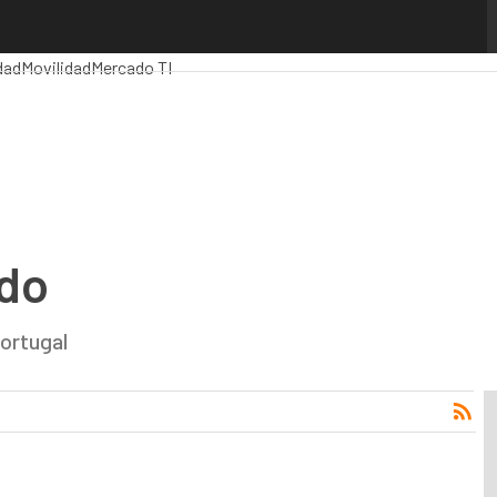
os Computing
Analytics
Administración Pública
MarTech
Cloud
Intelige
dad
Movilidad
Mercado TI
do
ortugal