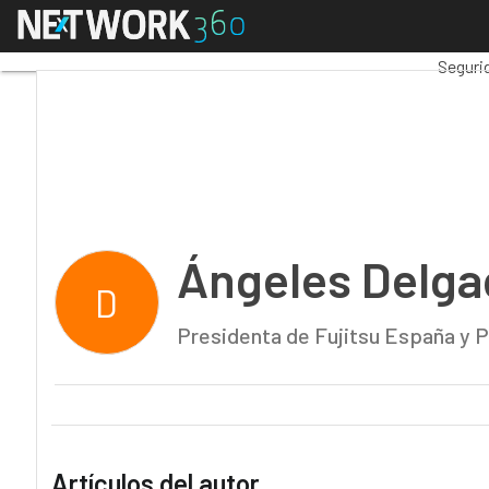
Menú
Ángeles Delgado
Premi
Seguri
Ángeles Delga
D
Presidenta de Fujitsu España y P
Artículos del autor