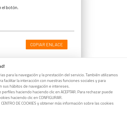
n el botón.
COPIAR ENLACE
ad!
as para la navegación y la prestación del servicio. También utilizamos
n el botón.
 facilitar la interacción con nuestras funciones sociales y para
on sus hábitos de navegación e intereses.
e perfiles haciendo haciendo clic en ACEPTAR. Para rechazar puede
cookies haciendo clic en CONFIGURAR.
o CENTRO DE COOKIES y obtener más información sobre las cookies
COPIAR ENLACE