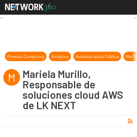
Mariela Murillo, Responsable de s
Premios Computing
Analytics
Administración Pública
MarTe
Mariela Murillo,
M
Responsable de
soluciones cloud AWS
de LK NEXT