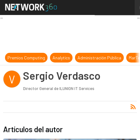
Sergio Verdasco
Premios Computing
Analytics
Administración Pública
MarTe
Sergio Verdasco
V
Director General de ILUNION IT Services
Artículos del autor