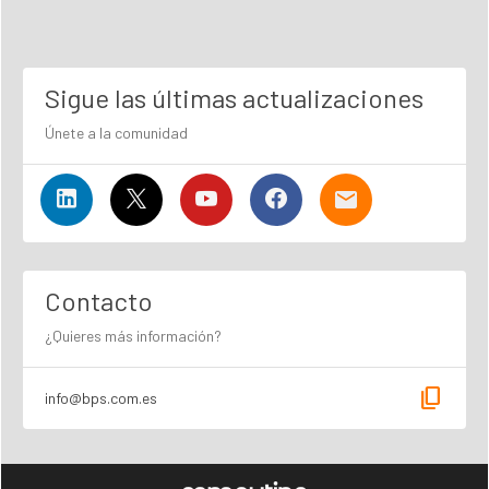
Sigue las últimas actualizaciones
Únete a la comunidad
Contacto
¿Quieres más información?
content_copy
info@bps.com.es