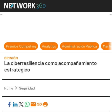
La ciberresiliencia como acompaña
Premios Computing
Analytics
Administración Pública
MarTe
OPINIÓN
La ciberresiliencia como acompañamiento
estratégico
Home
Seguridad