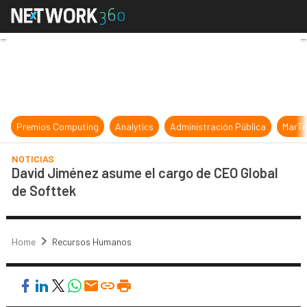
David Jiménez asume el cargo de C
Premios Computing
Analytics
Administración Pública
MarTe
NOTICIAS
David Jiménez asume el cargo de CEO Global
de Softtek
Home
Recursos Humanos