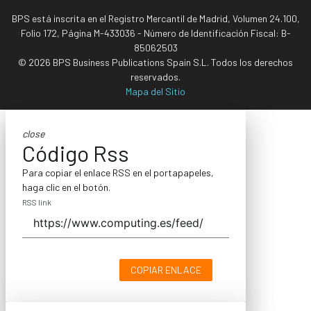
BPS está inscrita en el Registro Mercantil de Madrid, Volumen 24.100,
Folio 172, Página M-433036 - Número de Identificación Fiscal: B-
85062503
© 2026 BPS Business Publications Spain S.L. Todos los derechos
reservados.
Mapa del Sitio
close
Código Rss
Para copiar el enlace RSS en el portapapeles,
haga clic en el botón.
RSS link
COPIAR ENLACE