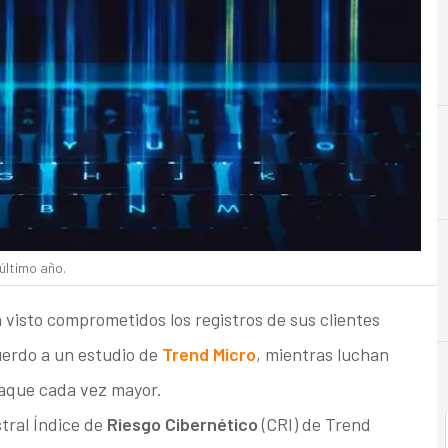
último año.
visto comprometidos los registros de sus clientes
uerdo a un estudio de
Trend Micro
, mientras luchan
taque cada vez mayor.
tral Índice de
Riesgo Cibernético
(CRI) de Trend