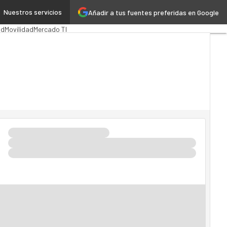
Nuestros servicios
Añadir a tus fuentes preferidas en Google
ón Pública
MarTech
Cloud
ad
Movilidad
Mercado TI