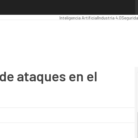
ataques en el último año
Premios Computing
Analytics
Administraci
Inteligencia Artificial
Industria 4.0
Segurid
de ataques en el