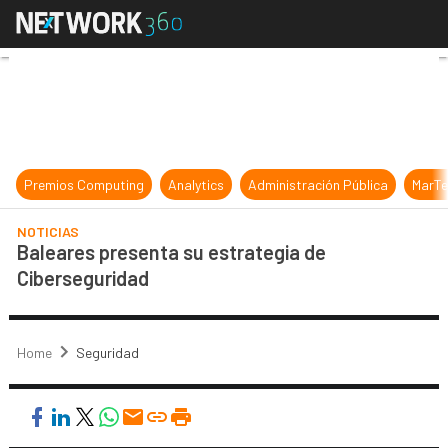
Baleares presenta su estrategia d
Premios Computing
Analytics
Administración Pública
MarTe
NOTICIAS
Baleares presenta su estrategia de
Ciberseguridad
Home
Seguridad