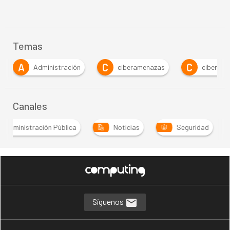
Temas
C
C
C
tración
ciberamenazas
ciberresiliencia
Canales
Administración Pública
Noticias
Seguridad
Síguenos