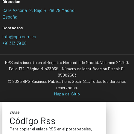
Dirección
Calle Azcona 12, Bajo B, 28028 Madrid
España
Contactos
info@bps.com.es
+91 313 79 00
BPS está inscrita en el Registro Mercantil de Madrid, Volumen 24.100,
Folio 172, Página M-433036 - Número de Identificación Fiscal: B-
85062503
© 2026 BPS Business Publications Spain S.L. Todos los derechos
reservados.
Mapa del Sitio
close
Código Rss
Para copiar el enlace RSS en el portapapeles,