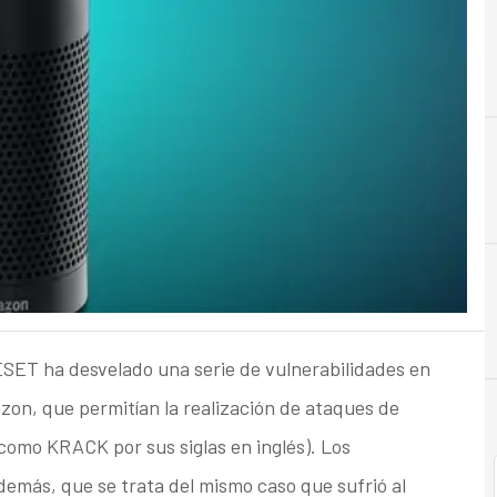
SET ha desvelado una serie de vulnerabilidades en
zon, que permitían la realización de ataques de
como KRACK por sus siglas en inglés). Los
emás, que se trata del mismo caso que sufrió al