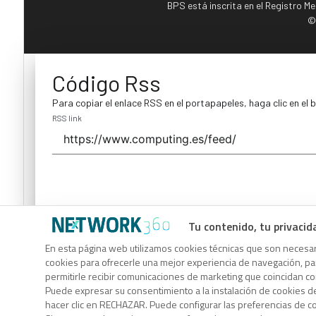
BPS está inscrita en el Registro M
©
Código Rss
Para copiar el enlace RSS en el portapapeles, haga clic en el 
RSS link
Tu contenido, tu privacid
Código Rss
En esta página web utilizamos cookies técnicas que son necesari
cookies para ofrecerle una mejor experiencia de navegación, para
Para copiar el enlace RSS en el portapapeles, haga clic en el 
permitirle recibir comunicaciones de marketing que coincidan c
RSS link
Puede expresar su consentimiento a la instalación de cookies d
hacer clic en RECHAZAR. Puede configurar las preferencias de 