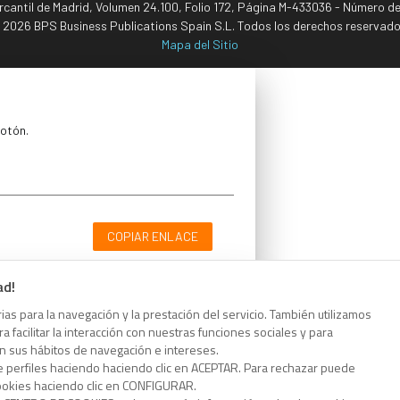
ercantil de Madrid, Volumen 24.100, Folio 172, Página M-433036 - Número d
 2026 BPS Business Publications Spain S.L. Todos los derechos reservado
Mapa del Sitio
botón.
COPIAR ENLACE
ad!
as para la navegación y la prestación del servicio. También utilizamos
 facilitar la interacción con nuestras funciones sociales y para
botón.
on sus hábitos de navegación e intereses.
e perfiles haciendo haciendo clic en ACEPTAR. Para rechazar puede
cookies haciendo clic en CONFIGURAR.