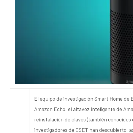
El equipo de investigación Smart Home de E
Amazon Echo, el altavoz inteligente de Ama
reinstalación de claves (también conocidos 
investigadores de ESET han descubierto, ad