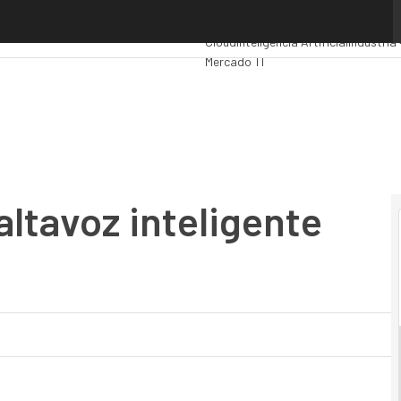
tavoz inteligente Amazon Echo
Premios Computing
Analytics
Admini
Cloud
Inteligencia Artificial
Industria 
Mercado TI
altavoz inteligente