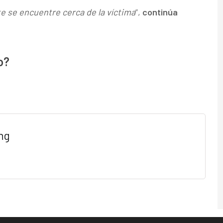
te se encuentre cerca de la víctima
”,
continúa
o?
ng