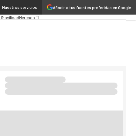
Nuestros servicios
Añadir a tus fuentes preferidas en Google
ón Pública
MarTech
Cloud
d
Movilidad
Mercado TI