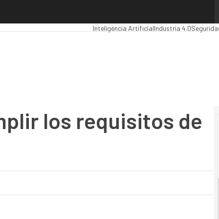
ir los requisitos de GDPR
Premios Computing
Analytics
Administraci
Inteligencia Artificial
Industria 4.0
Segurida
plir los requisitos de