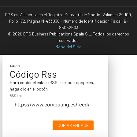
BPS está inscrita en el Registro Mercantil de Madrid, Volumen 24.100,
Folio 172, Página M-433036 - Número de Identificación Fiscal: B-
85062503
© 2026 BPS Business Publications Spain S.L. Todos los derechos
reservados.
Mapa del Sitio
close
Código Rss
Para copiar el enlace RSS en el portapapeles,
haga clic en el botón.
RSS link
COPIAR ENLACE