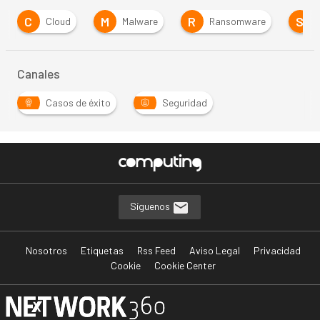
C
M
R
S
Cloud
Malware
Ransomware
Canales
Casos de éxito
Seguridad
Síguenos
Nosotros
Etiquetas
Rss Feed
Aviso Legal
Privacidad
Cookie
Cookie Center