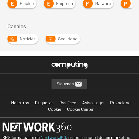
E
M
P
R
Empresa
Malware
Phishing
R
Canales
Noticias
Seguridad
Síguenos
Nosotros
Etiquetas
Rss Feed
Aviso Legal
Privacidad
Cookie
Cookie Center
BPS forma parte de
Nextwork360
, grupo europeo líder en marketing