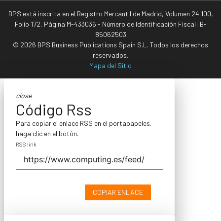
BPS está inscrita en el Registro Mercantil de Madrid, Volumen 24.100,
Folio 172, Página M-433036 - Número de Identificación Fiscal: B-
85062503
© 2026 BPS Business Publications Spain S.L. Todos los derechos
reservados.
Mapa del Sitio
close
Código Rss
Para copiar el enlace RSS en el portapapeles,
haga clic en el botón.
RSS link
COPIAR ENLACE