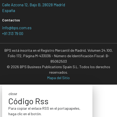
Calle Azcona 12, Bajo B, 28028 Madrid
España
Contactos
info@bps.com.es
+91 313 79 00
BPS está inscrita en el Registro Mercantil de Madrid, Volumen 24.100,
Folio 172, Página M-433036 - Número de Identificación Fiscal: B-
85062503
© 2026 BPS Business Publications Spain S.L. Todos los derechos
reservados.
Mapa del Sitio
close
Código Rss
Para copiar el enlace RSS en el portapapeles,
haga clic en el botón.