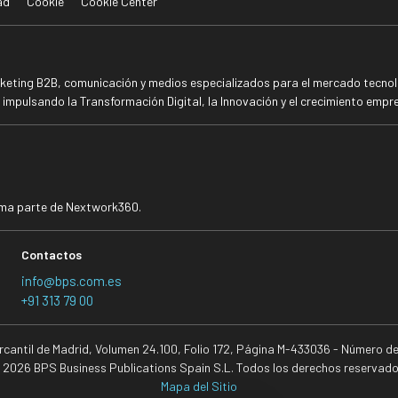
ad
Cookie
Cookie Center
rketing B2B, comunicación y medios especializados para el mercado tecnoló
mpulsando la Transformación Digital, la Innovación y el crecimiento empre
rma parte de Nextwork360.
Contactos
info@bps.com.es
+91 313 79 00
ercantil de Madrid, Volumen 24.100, Folio 172, Página M-433036 - Número d
 2026 BPS Business Publications Spain S.L. Todos los derechos reservado
Mapa del Sitio