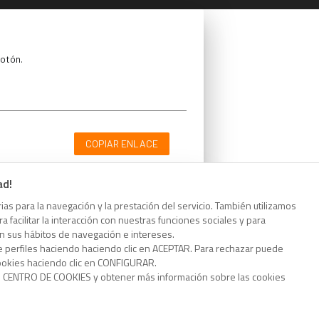
botón.
COPIAR ENLACE
ad!
as para la navegación y la prestación del servicio. También utilizamos
 facilitar la interacción con nuestras funciones sociales y para
botón.
on sus hábitos de navegación e intereses.
e perfiles haciendo haciendo clic en ACEPTAR. Para rechazar puede
cookies haciendo clic en CONFIGURAR.
o CENTRO DE COOKIES y obtener más información sobre las cookies
COPIAR ENLACE