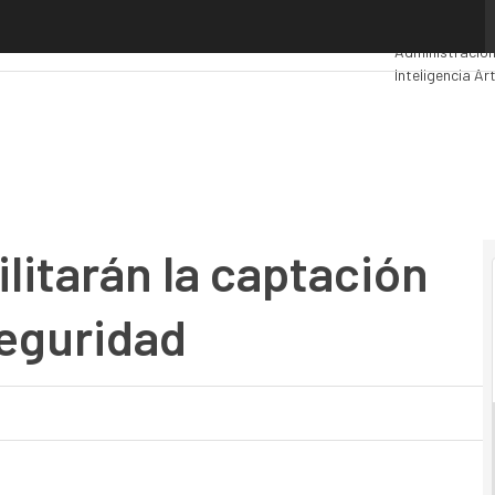
itarán la captación de talento en ciberseguridad
Premios Comp
Administración
Inteligencia Art
Movilidad
Merca
ilitarán la captación
seguridad