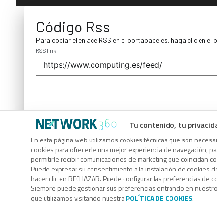
Código Rss
Para copiar el enlace RSS en el portapapeles, haga clic en el 
RSS link
Tu contenido, tu privacid
Código Rss
En esta página web utilizamos cookies técnicas que son necesari
cookies para ofrecerle una mejor experiencia de navegación, para
Para copiar el enlace RSS en el portapapeles, haga clic en el 
permitirle recibir comunicaciones de marketing que coincidan c
RSS link
Puede expresar su consentimiento a la instalación de cookies d
hacer clic en RECHAZAR. Puede configurar las preferencias de 
Siempre puede gestionar sus preferencias entrando en nuestr
que utilizamos visitando nuestra
POLÍTICA DE COOKIES
.