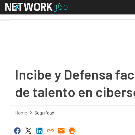
Menú
Incibe y Defensa facil
Incibe y Defensa fac
de talento en ciber
Home
Seguridad