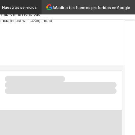
Nuestros servicios
Añadir a tus fuentes preferidas en Google
uting
Analytics
 Pública
MarTech
Cloud
ificial
Industria 4.0
Seguridad
do TI