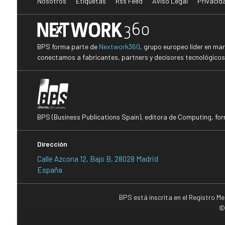
Nosotros
Etiquetas
Rss Feed
Aviso Legal
Privacid
BPS forma parte de
Nextwork360
, grupo europeo líder en ma
conectamos a fabricantes, partners y decisores tecnológicos i
BPS (Business Publications Spain), editora de Computing, fo
Dirección
Calle Azcona 12, Bajo B, 28028 Madrid
España
BPS está inscrita en el Registro M
©