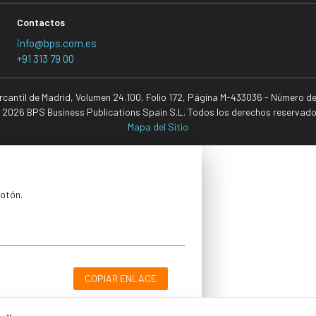
Contactos
info@bps.com.es
+91 313 79 00
ercantil de Madrid, Volumen 24.100, Folio 172, Página M-433036 - Número d
 2026 BPS Business Publications Spain S.L. Todos los derechos reservado
Mapa del Sitio
botón.
COPIAR ENLACE