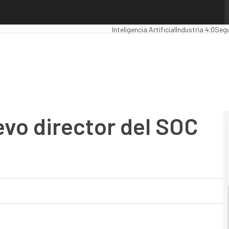
o director del SOC de Entelgy
Premios Computing
Analytics
Administ
Inteligencia Artificial
Industria 4.0
Segu
evo director del SOC