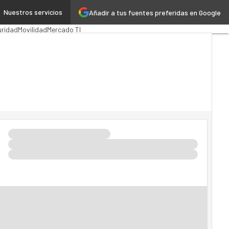
Nuestros servicios
Añadir a tus fuentes preferidas en Google
ración Pública
MarTech
Cloud
ridad
Movilidad
Mercado TI