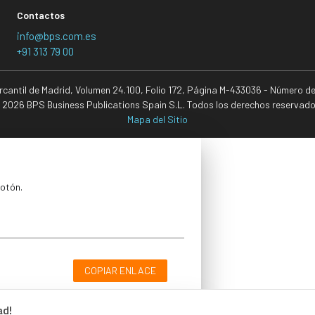
Contactos
info@bps.com.es
+91 313 79 00
ercantil de Madrid, Volumen 24.100, Folio 172, Página M-433036 - Número d
 2026 BPS Business Publications Spain S.L. Todos los derechos reservado
Mapa del Sitio
botón.
COPIAR ENLACE
ad!