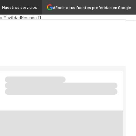
Nuestros servicios
Añadir a tus fuentes preferidas en Google
ión Pública
MarTech
Cloud
ad
Movilidad
Mercado TI