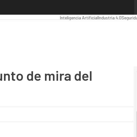
to de mira del cibercrimen
Premios Computing
Analytics
Administrac
Inteligencia Artificial
Industria 4.0
Segurid
unto de mira del