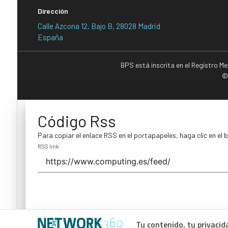
Dirección
Calle Azcona 12, Bajo B, 28028 Madrid
España
BPS está inscrita en el Registro M
©
Código Rss
Para copiar el enlace RSS en el portapapeles, haga clic en el 
RSS link
Tu contenido, tu privacid