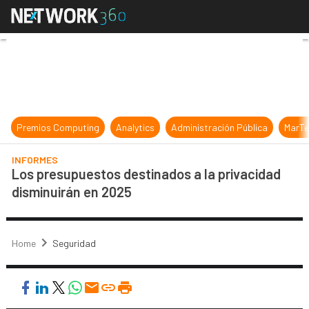
Los presupuestos destinados a la 
Premios Computing
Analytics
Administración Pública
MarTe
INFORMES
Los presupuestos destinados a la privacidad
disminuirán en 2025
Home
Seguridad