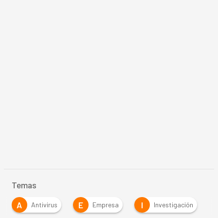
Temas
A
E
I
Antivirus
Empresa
Investigación