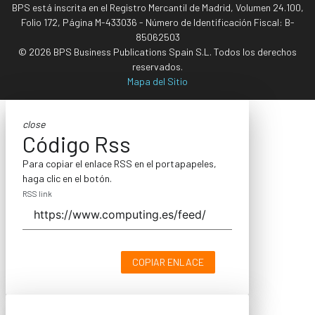
BPS está inscrita en el Registro Mercantil de Madrid, Volumen 24.100,
Folio 172, Página M-433036 - Número de Identificación Fiscal: B-
85062503
© 2026 BPS Business Publications Spain S.L. Todos los derechos
reservados.
Mapa del Sitio
close
Código Rss
Para copiar el enlace RSS en el portapapeles,
haga clic en el botón.
RSS link
COPIAR ENLACE