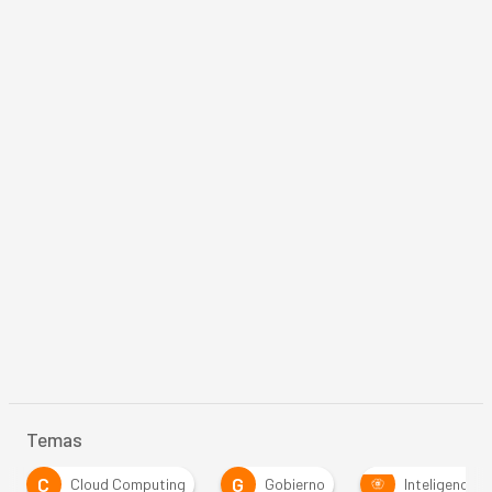
Temas
C
G
Cloud Computing
Gobierno
Inteligencia Artif