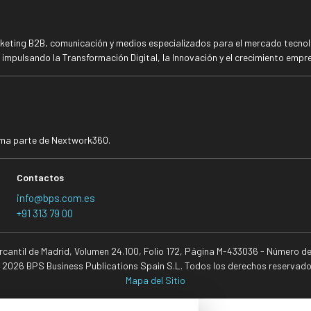
rketing B2B, comunicación y medios especializados para el mercado tecnoló
mpulsando la Transformación Digital, la Innovación y el crecimiento empre
rma parte de Nextwork360.
Contactos
info@bps.com.es
+91 313 79 00
ercantil de Madrid, Volumen 24.100, Folio 172, Página M-433036 - Número d
 2026 BPS Business Publications Spain S.L. Todos los derechos reservado
Mapa del Sitio