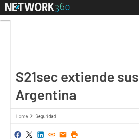
Menú
S21sec extiende sus se
S21sec extiende sus
Argentina
Home
Seguridad