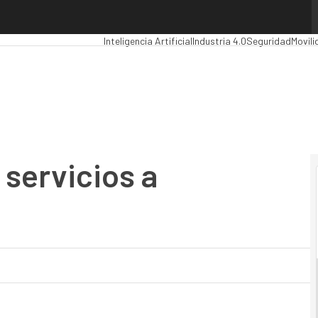
rvicios a Argentina
Premios Computing
Analytics
Administración Públ
Inteligencia Artificial
Industria 4.0
Seguridad
Movili
 servicios a