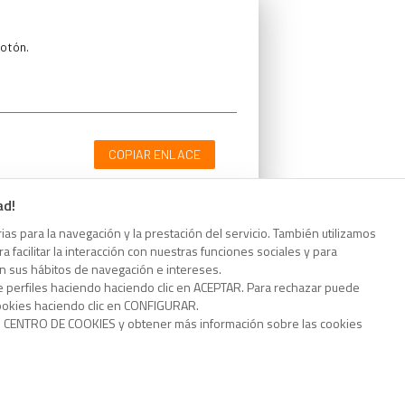
botón.
COPIAR ENLACE
ad!
as para la navegación y la prestación del servicio. También utilizamos
 facilitar la interacción con nuestras funciones sociales y para
botón.
on sus hábitos de navegación e intereses.
e perfiles haciendo haciendo clic en ACEPTAR. Para rechazar puede
cookies haciendo clic en CONFIGURAR.
o CENTRO DE COOKIES y obtener más información sobre las cookies
COPIAR ENLACE