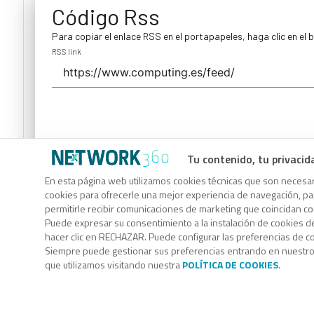
Código Rss
Para copiar el enlace RSS en el portapapeles, haga clic en el 
RSS link
Tu contenido, tu privacid
Código Rss
En esta página web utilizamos cookies técnicas que son necesari
cookies para ofrecerle una mejor experiencia de navegación, para
Para copiar el enlace RSS en el portapapeles, haga clic en el 
permitirle recibir comunicaciones de marketing que coincidan c
RSS link
Puede expresar su consentimiento a la instalación de cookies d
hacer clic en RECHAZAR. Puede configurar las preferencias de 
Siempre puede gestionar sus preferencias entrando en nuestr
que utilizamos visitando nuestra
POLÍTICA DE COOKIES
.