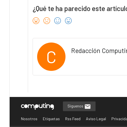
¿Qué te ha parecido este artícul
C
Redacción Computi
Síguenos
Nosotros
Etiquetas
Rss Feed
Aviso Legal
Privacid