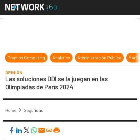
Las soluciones DDI se la juegan en 
Premios Computing
Analytics
Administración Pública
MarTe
OPINIÓN
Las soluciones DDI se la juegan en las
Olimpiadas de París 2024
Home
Seguridad