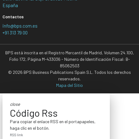
España
Contactos
info@bps.com.es
+91 313 79 00
BPS está inscrita en el Registro Mercantil de Madrid, Volumen 24.100,
Folio 172, Página M-433036 - Número de Identificación Fiscal: B-
85062503
© 2026 BPS Business Publications Spain S.L. Todos los derechos
reservados.
Mapa del Sitio
close
Código Rss
Para copiar el enlace RSS en el portapapeles,
haga clic en el botón.
RSS link