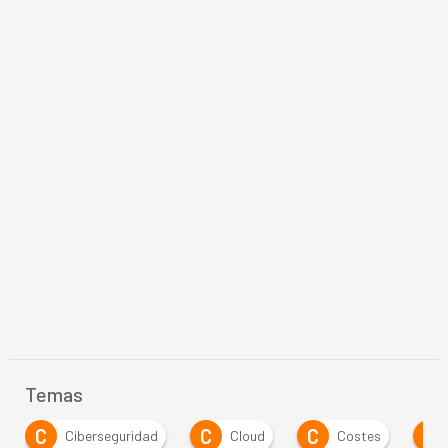
Temas
C
C
I
Cloud
Costes
infraestructuras