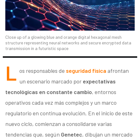
Close up of a glowing blue and orange digital hexagonal mesh
structure representing neural networks and secure encrypted data
transmission in a futuristic space
L
os responsables de
seguridad física
afrontan
un escenario marcado por
expectativas
tecnológicas en constante cambio
, entornos
operativos cada vez más complejos y un marco
regulatorio en continua evolución. En el inicio de este
nuevo ciclo, comienzan a consolidarse varias
tendencias que, según
Genetec
, dibujan un mercado