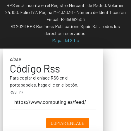
BPS está inscrita en el Registro Mercantil de Madrid, Volumen
24.100, Folio 172, Página M-433036 - Número de Identificación
Fiscal: B-85062503
© 2026 BPS Business Publications Spain S.L. Todos los
derechos reservados.
Mapa del Sitio
close
Código Rss
Para copiar el enlace RSS en el
portapapeles, haga clic en el botón.
RSS link
COPIAR ENLACE