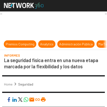
La seguridad física entra en una nu
Premios Computing
Analytics
Administración Pública
MarTe
INFORMES
La seguridad física entra en una nueva etapa
marcada por la flexibilidad y los datos
Home
Seguridad