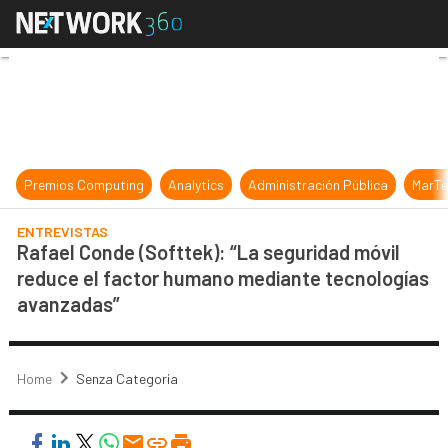
Rafael Conde (Softtek): “La segur
Premios Computing
Analytics
Administración Pública
MarTe
ENTREVISTAS
Rafael Conde (Softtek): “La seguridad móvil
reduce el factor humano mediante tecnologías
avanzadas”
Home
Senza Categoria