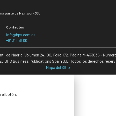
rma parte de Nextwork360.
Contactos
info@bps.com.es
+91 313 79 00
antil de Madrid, Volumen 24.100, Folio 172, Página M-433036 - Númer
6 BPS Business Publications Spain S.L. Todos los derechos reser
Mapa del Sitio
n el botón.