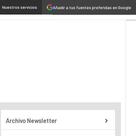
Nuestros servicios
Añadir a tus fuentes preferidas en Google
Industria 4.0
Seguridad
Archivo Newsletter