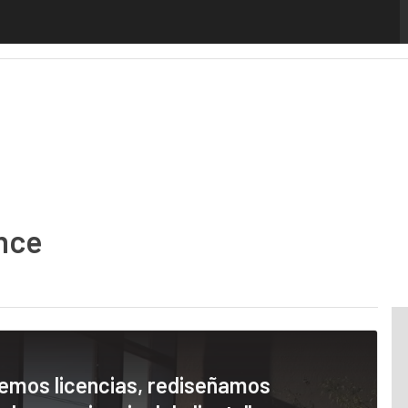
Analytics
Administración Pública
MarTech
Cloud
Inteligencia Artificial
nce
demos licencias, rediseñamos