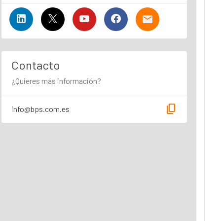
Contacto
¿Quieres más información?
content_copy
info@bps.com.es