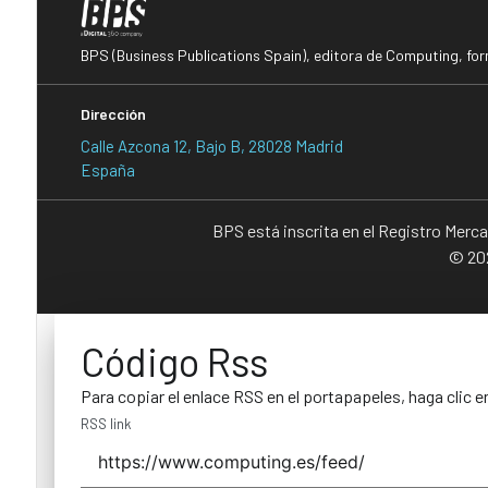
BPS (Business Publications Spain), editora de Computing, fo
Dirección
Calle Azcona 12, Bajo B, 28028 Madrid
España
BPS está inscrita en el Registro Merc
© 202
Código Rss
Para copiar el enlace RSS en el portapapeles, haga clic e
RSS link