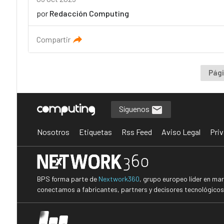
por
Redacción Computing
Compartir
Pági
Síguenos
Nosotros
Etiquetas
Rss Feed
Aviso Legal
Priv
BPS forma parte de
Nextwork360
, grupo europeo líder en ma
conectamos a fabricantes, partners y decisores tecnológicos i