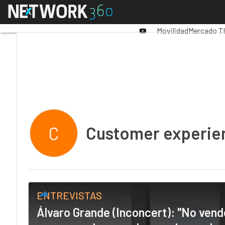
Linkedin
Menú
Premios Computing
Twitter
Youtube-
Movilidad
Mercado TI
play
Customer experie
C
ENTREVISTAS
Álvaro Grande (Inconcert): "No ven