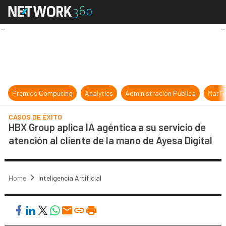
HBX Group aplica IA agéntica a su s
Premios Computing
Analytics
Administración Pública
MarTe
CASOS DE ÉXITO
HBX Group aplica IA agéntica a su servicio de
atención al cliente de la mano de Ayesa Digital
Home
Inteligencia Artificial