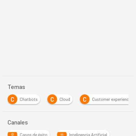
Temas
C
C
I
bots
Cloud
Customer experience
IA Agé
Canales
Casos de éxito
Inteligencia Artificial