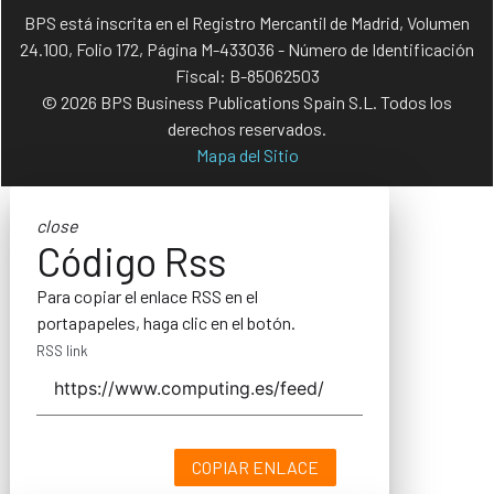
BPS está inscrita en el Registro Mercantil de Madrid, Volumen
24.100, Folio 172, Página M-433036 - Número de Identificación
Fiscal: B-85062503
© 2026 BPS Business Publications Spain S.L. Todos los
derechos reservados.
Mapa del Sitio
close
Código Rss
Para copiar el enlace RSS en el
portapapeles, haga clic en el botón.
RSS link
COPIAR ENLACE