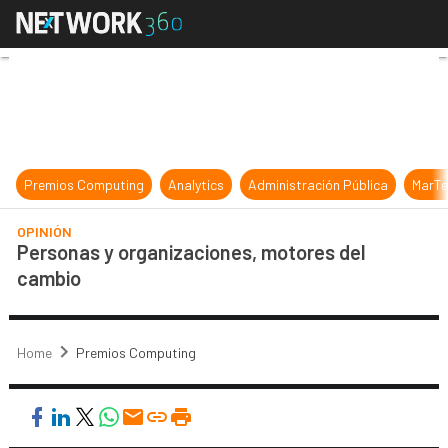
Personas y organizaciones, motore
Premios Computing
Analytics
Administración Pública
MarTe
OPINIÓN
Personas y organizaciones, motores del
cambio
Home
Premios Computing