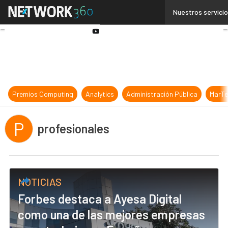
Linkedin
Nuestros servici
Twitter
Youtube-
play
Premios Computing
Analytics
Administración Pública
MarTe
P
profesionales
NOTICIAS
Forbes destaca a Ayesa Digital
como una de las mejores empresas