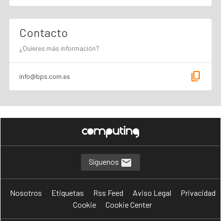
Contacto
¿Quieres más información?
content_copy
info@bps.com.es
Síguenos
Nosotros
Etiquetas
Rss Feed
Aviso Legal
Privacidad
Cookie
Cookie Center