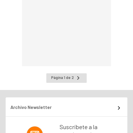
Ir
Página 1 de 2
a
la
página
siguiente
Archivo Newsletter
Suscríbete a la