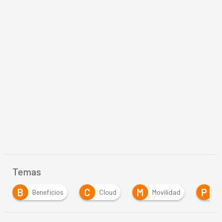
Temas
B
C
M
P
Beneficios
Cloud
Movilidad
P