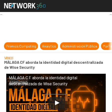
MÁLAGA CF aborda la identidad dig
Premios Computing
Analytics
Administración Pública
MarTe
VÍDEO
MÁLAGA CF aborda la identidad digital descentralizada
de Wise Security
MÁLAGA C.F. aborda la identidad digital
descentralizada de Wise Security