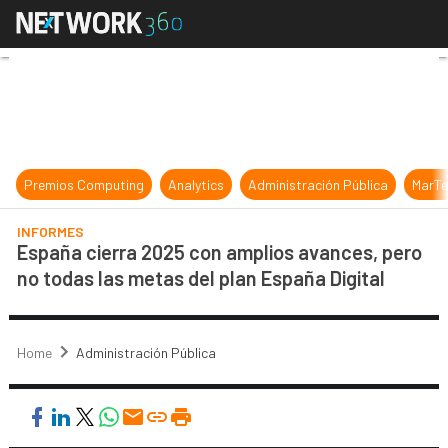
España cierra 2025 con amplios ava
Premios Computing
Analytics
Administración Pública
MarTe
INFORMES
España cierra 2025 con amplios avances, pero
no todas las metas del plan España Digital
Home
Administración Pública