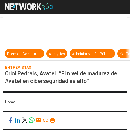
Oriol Pedrals, Avatel: “El nivel de 
Premios Computing
Analytics
Administración Pública
MarTe
ENTREVISTAS
Oriol Pedrals, Avatel: “El nivel de madurez de
Avatel en ciberseguridad es alto”
Home