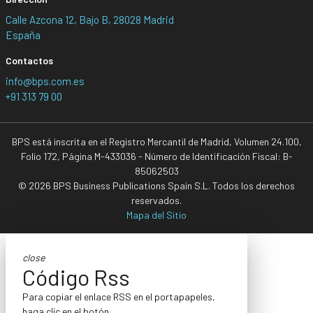
Calle Azcona 12, Bajo B, 28028 Madrid
España
Contactos
info@bps.com.es
+91 313 79 00
BPS está inscrita en el Registro Mercantil de Madrid, Volumen 24.100,
Folio 172, Página M-433036 - Número de Identificación Fiscal: B-
85062503
© 2026 BPS Business Publications Spain S.L. Todos los derechos
reservados.
Mapa del Sitio
close
Código Rss
Para copiar el enlace RSS en el portapapeles,
haga clic en el botón.