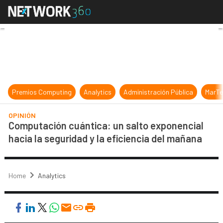
Computación cuántica: un salto exp
Premios Computing
Analytics
Administración Pública
MarTe
OPINIÓN
Computación cuántica: un salto exponencial
hacia la seguridad y la eficiencia del mañana
Home
Analytics