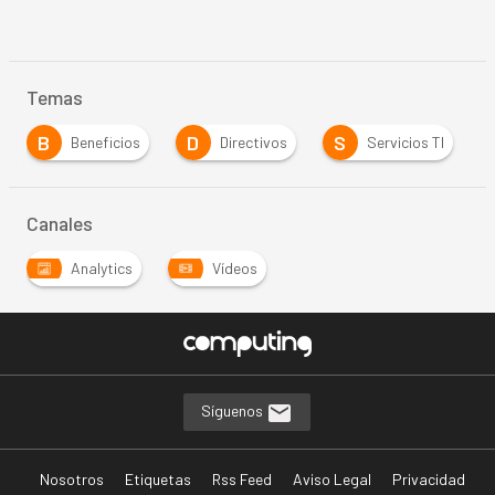
Temas
B
D
S
Beneficios
Directivos
Servicios TI
Canales
Analytics
Vídeos
Síguenos
Nosotros
Etiquetas
Rss Feed
Aviso Legal
Privacidad