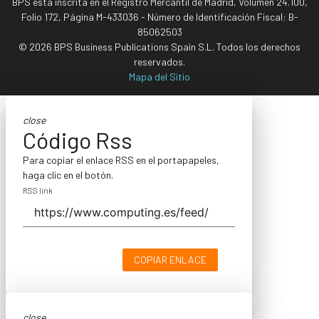
BPS está inscrita en el Registro Mercantil de Madrid, Volumen 24.100,
Folio 172, Página M-433036 - Número de Identificación Fiscal: B-
85062503
© 2026 BPS Business Publications Spain S.L. Todos los derechos
reservados.
Mapa del Sitio
close
Código Rss
Para copiar el enlace RSS en el portapapeles,
haga clic en el botón.
RSS link
COPIAR ENLACE
close