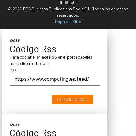
85062503
© 2026 BPS Business Publications Spain S.L. Todos los derechos
reservados.
Mapa del Sitio
close
Código Rss
Para copiar el enlace RSS en el portapapeles,
haga clic en el botón.
RSS link
COPIAR ENLACE
close
Código Rss