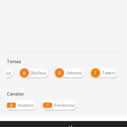
Temas
B
G
T
Banca
Big Data
Gobierno
Talento
Canales
Analytics
Entrevistas