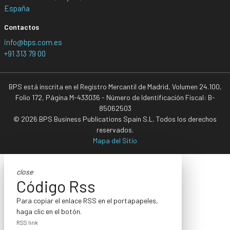
España
Contactos
info@bps.com.es
+91 313 79 00
BPS está inscrita en el Registro Mercantil de Madrid, Volumen 24.100,
Folio 172, Página M-433036 - Número de Identificación Fiscal: B-
85062503
© 2026 BPS Business Publications Spain S.L. Todos los derechos
reservados.
Mapa del Sitio
close
Código Rss
Para copiar el enlace RSS en el portapapeles,
haga clic en el botón.
RSS link