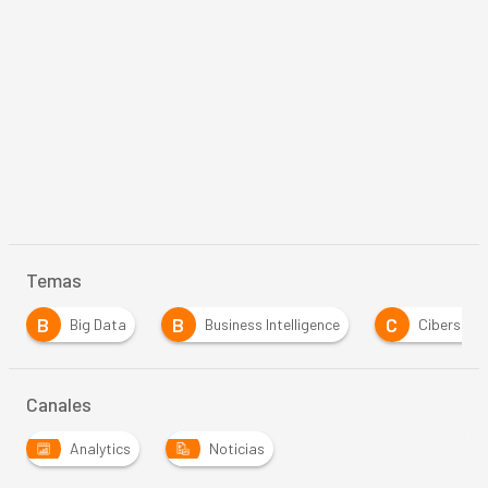
Temas
B
B
C
Big Data
Business Intelligence
Cibersegurid
Canales
Analytics
Noticias