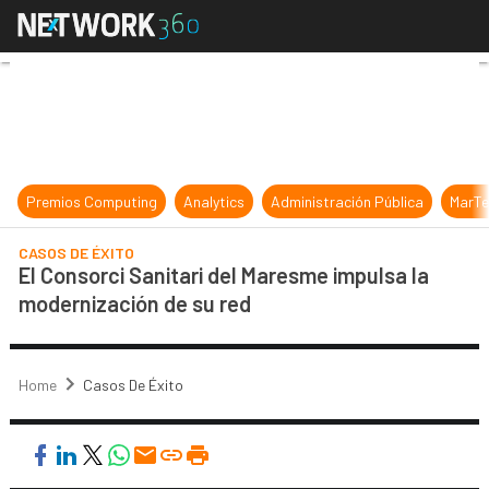
El Consorci Sanitari del Maresme i
Premios Computing
Analytics
Administración Pública
MarTe
CASOS DE ÉXITO
El Consorci Sanitari del Maresme impulsa la
modernización de su red
Home
Casos De Éxito