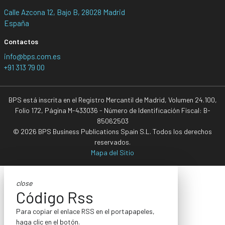
Calle Azcona 12, Bajo B, 28028 Madrid
España
Contactos
info@bps.com.es
+91 313 79 00
BPS está inscrita en el Registro Mercantil de Madrid, Volumen 24.100,
Folio 172, Página M-433036 - Número de Identificación Fiscal: B-
85062503
© 2026 BPS Business Publications Spain S.L. Todos los derechos
reservados.
Mapa del Sitio
close
Código Rss
Para copiar el enlace RSS en el portapapeles,
haga clic en el botón.