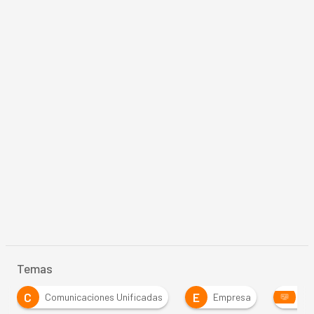
Temas
C
E
Comunicaciones Unificadas
Empresa
ER