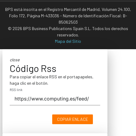
BPS está inscrita en el Registro Mercantil de Madrid, Volumen 24.100,
Folio 172, Página M-433036 - Número de Identificación Fiscal: B-
85062503
© 2026 BPS Business Publications Spain S.L. Todos los derechos
reservados.
Mapa del Sitio
close
Código Rss
Para copiar el enlace RSS en el portapapeles,
haga clic en el botón.
RSS link
COPIAR ENLACE