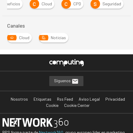
C
C
S
Beneficios
Cloud
CPD
Seguridad
Canales
Cloud
Noticias
Síguenos
Nosotros
Etiquetas
Rss Feed
Aviso Legal
Privacidad
Cookie
Cookie Center
BPS forma parte de
Nextwork360
, grupo europeo líder en marketing