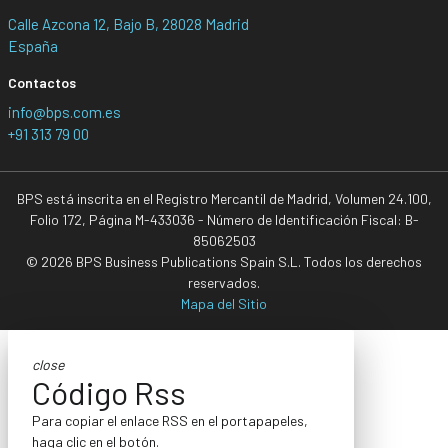
Calle Azcona 12, Bajo B, 28028 Madrid
España
Contactos
info@bps.com.es
+91 313 79 00
BPS está inscrita en el Registro Mercantil de Madrid, Volumen 24.100,
Folio 172, Página M-433036 - Número de Identificación Fiscal: B-
85062503
© 2026 BPS Business Publications Spain S.L. Todos los derechos
reservados.
Mapa del Sitio
close
Código Rss
Para copiar el enlace RSS en el portapapeles,
haga clic en el botón.