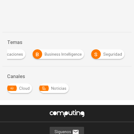
Temas
B
S
Aplicaciones
Business Intelligence
Seguridad
Canales
Cloud
Noticias
Síguenos