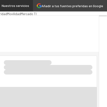
Nuestros servicios
Añadir a tus fuentes preferidas en Google
ación Pública
MarTech
Cloud
ridad
Movilidad
Mercado TI