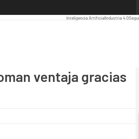
an ventaja gracias a la nube
Premios Computing
Analytics
Administr
Inteligencia Artificial
Industria 4.0
Segu
oman ventaja gracias