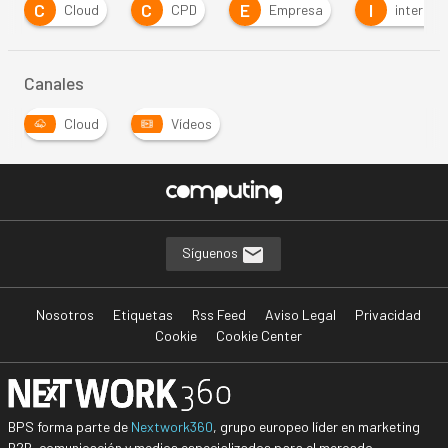
C
C
E
I
Cloud
CPD
Empresa
internet
Canales
Cloud
Vídeos
Síguenos
Nosotros
Etiquetas
Rss Feed
Aviso Legal
Privacidad
Cookie
Cookie Center
BPS forma parte de
Nextwork360
, grupo europeo líder en marketing
B2B, comunicación y medios especializados para el mercado